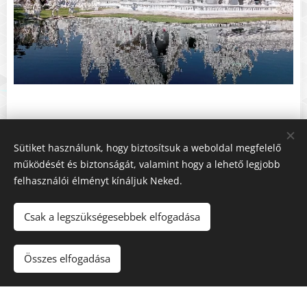
Sütiket használunk, hogy biztosítsuk a weboldal megfelelő
működését és biztonságát, valamint hogy a lehető legjobb
felhasználói élményt kínáljuk Neked.
Körutazások
Csak a legszükségesebbek elfogadása
Kultúrális körutazások és
tengerparti nyaralások egyetlen
Összes elfogadása
utazásba csomagolva.